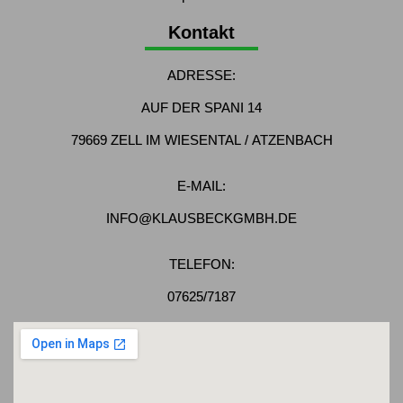
Kontakt
ADRESSE:
AUF DER SPANI 14
79669 ZELL IM WIESENTAL / ATZENBACH
E-MAIL:
INFO@KLAUSBECKGMBH.DE
TELEFON:
07625/7187